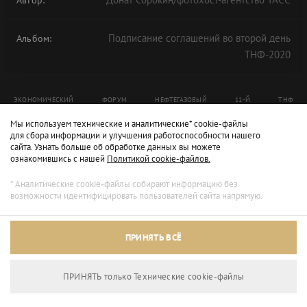
Автор:
Подписание соглашений во второй день
Альбом:
ТНФ-2020
ЭКОНОМИЧЕСКИЙ
ФОРУМ
НЕФТЕГАЗОВЫЙ
11-Й
ТНФ
Мы используем технические и аналитические* cookie-файлы
ТНФ-2020
для сбора информации и улучшения работоспособности нашего
сайта. Узнать больше об обработке данных вы можете
ознакомившись с нашей
Политикой cookie-файлов.
* Аналитические cookie-файлы собирают информацию без
возможности идентифицировать пользователей сайта напрямую.
ПРИНЯТЬ ВСЁ
ПРИНЯТЬ только Технические сookie-файлы