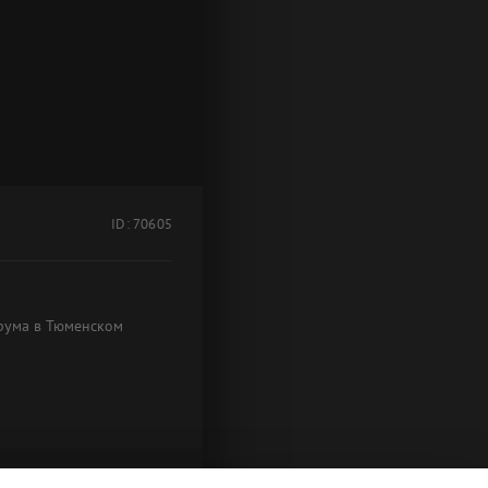
ID: 70605
орума в Тюменском