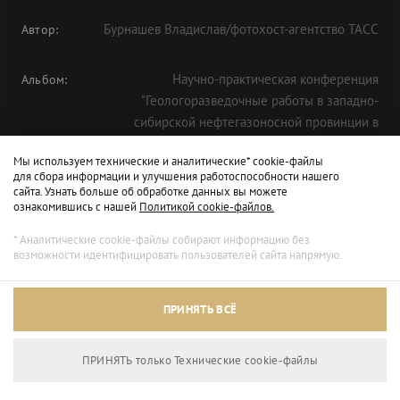
Бурнашев Владислав/фотохост-агентство ТАСС
Автор:
Научно-практическая конференция
Альбом:
"Геологоразведочные работы в западно-
сибирской нефтегазоносной провинции в
условиях вызовов 2020 года" в рамках ТНФ-2020
Мы используем технические и аналитические* cookie-файлы
для сбора информации и улучшения работоспособности нашего
сайта. Узнать больше об обработке данных вы можете
ознакомившись с нашей
Политикой cookie-файлов.
* Аналитические cookie-файлы собирают информацию без
возможности идентифицировать пользователей сайта напрямую.
ПРИНЯТЬ ВСЁ
ПРИНЯТЬ только Технические сookie-файлы