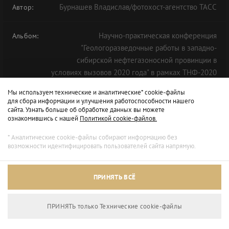
Бурнашев Владислав/фотохост-агентство ТАСС
Автор:
Научно-практическая конференция
Альбом:
"Геологоразведочные работы в западно-
сибирской нефтегазоносной провинции в
условиях вызовов 2020 года" в рамках ТНФ-2020
Мы используем технические и аналитические* cookie-файлы
для сбора информации и улучшения работоспособности нашего
сайта. Узнать больше об обработке данных вы можете
ознакомившись с нашей
Политикой cookie-файлов.
* Аналитические cookie-файлы собирают информацию без
возможности идентифицировать пользователей сайта напрямую.
ПРИНЯТЬ ВСЁ
ПРИНЯТЬ только Технические сookie-файлы