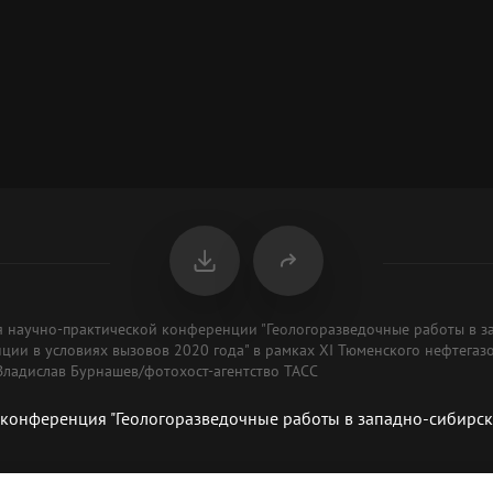
мя научно-практической конференции "Геологоразведочные работы в 
ции в условиях вызовов 2020 года" в рамках XI Тюменского нефтегаз
Владислав Бурнашев/фотохост-агентство ТАСС
 конференция "Геологоразведочные работы в западно-сибирс