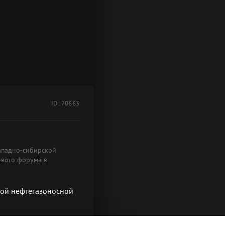
ID: 70663
западно-сибирской
ового форума в
кой нефтегазоносной