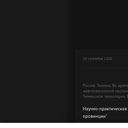
23 сентября 2020
Россия. Тюмень. Во вре
нефтегазоносной провин
Тюменском технопарке. 
Научно-практическая
провинции"