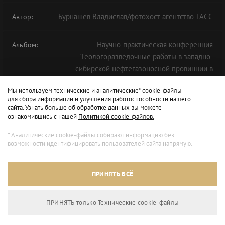
Бурнашев Владислав/фотохост-агентство ТАСС
Автор:
Научно-практическая конференция
Альбом:
"Геологоразведочные работы в западно-
сибирской нефтегазоносной провинции в
условиях вызовов 2020 года" в рамках ТНФ-2020
Мы используем технические и аналитические* cookie-файлы
для сбора информации и улучшения работоспособности нашего
сайта. Узнать больше об обработке данных вы можете
ознакомившись с нашей
Политикой cookie-файлов.
* Аналитические cookie-файлы собирают информацию без
возможности идентифицировать пользователей сайта напрямую.
ПРИНЯТЬ ВСЁ
ПРИНЯТЬ только Технические сookie-файлы