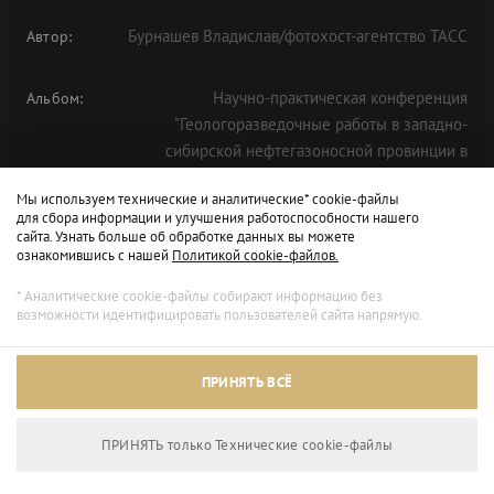
Бурнашев Владислав/фотохост-агентство ТАСС
Автор:
Научно-практическая конференция
Альбом:
"Геологоразведочные работы в западно-
сибирской нефтегазоносной провинции в
условиях вызовов 2020 года" в рамках ТНФ-2020
Мы используем технические и аналитические* cookie-файлы
для сбора информации и улучшения работоспособности нашего
сайта. Узнать больше об обработке данных вы можете
ознакомившись с нашей
Политикой cookie-файлов.
* Аналитические cookie-файлы собирают информацию без
возможности идентифицировать пользователей сайта напрямую.
ПРИНЯТЬ ВСЁ
ПРИНЯТЬ только Технические сookie-файлы