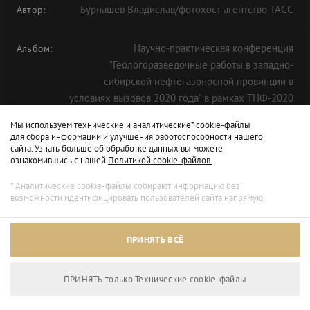
Бурнашев Владислав/фотохост-агентство ТАСС
Автор:
Научно-практическая конференция
Альбом:
"Геологоразведочные работы в западно-
сибирской нефтегазоносной провинции в
условиях вызовов 2020 года" в рамках ТНФ-2020
Мы используем технические и аналитические* cookie-файлы
для сбора информации и улучшения работоспособности нашего
сайта. Узнать больше об обработке данных вы можете
ознакомившись с нашей
Политикой cookie-файлов.
* Аналитические cookie-файлы собирают информацию без
возможности идентифицировать пользователей сайта напрямую.
ПРИНЯТЬ ВСЁ
ПРИНЯТЬ только Технические сookie-файлы