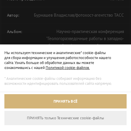
Бурнашев Владислав/фотохост-агентство ТАСС
Автор:
Научно-практическая конференция
Альбом:
"Геологоразведочные работы в западно-
сибирской нефтегазоносной провинции в
условиях вызовов 2020 года" в рамках ТНФ-2020
Мы используем технические и аналитические* cookie-файлы
для сбора информации и улучшения работоспособности нашего
сайта. Узнать больше об обработке данных вы можете
ознакомившись с нашей
Политикой cookie-файлов.
* Аналитические cookie-файлы собирают информацию без
возможности идентифицировать пользователей сайта напрямую.
ПРИНЯТЬ ВСЁ
ПРИНЯТЬ только Технические сookie-файлы