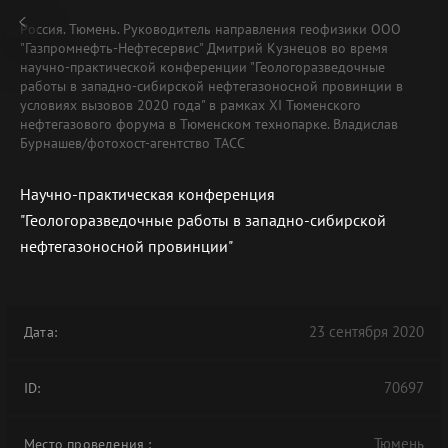
Россия. Тюмень. Руководитель направления геофизики ООО
"Газпромнефть-Нефтесервис" Дмитрий Кузнецов во время
научно-практической конференции "Геологоразведочные
работы в западно-сибирской нефтегазоносной провинции в
условиях вызовов 2020 года" в рамках XI Тюменского
нефтегазового форума в Тюменском технопарке. Владислав
Бурнашев/фотохост-агентство ТАСС
Научно-практическая конференция
"Геологоразведочные работы в западно-сибирской
нефтегазоносной провинции"
23 сентября 2020
Дата:
70697
ID:
Тюмень
Место проведения
: