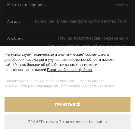
Тюмень
Место проведения
:
Бурнашев Владислав/фотохост-агентство ТАСС
Автор:
Научно-практическая конференция
Альбом:
"Геологоразведочные работы в западно-
сибирской нефтегазоносной провинции в
Мы используем технические и аналитические* cookie-файлы
для сбора информации и улучшения работоспособности нашего
условиях вызовов 2020 года" в рамках ТНФ-2020
сайта. Узнать больше об обработке данных вы можете
ознакомившись с нашей
Политикой cookie-файлов.
* Аналитические cookie-файлы собирают информацию без
возможности идентифицировать пользователей сайта напрямую.
ПРИНЯТЬ ВСЁ
ПРИНЯТЬ только Технические сookie-файлы