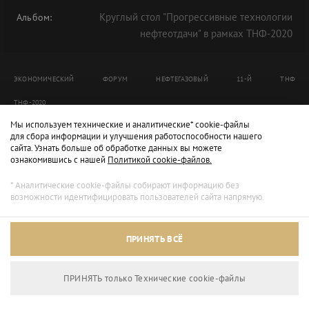
Круглый стол "Прогрессивные технологии
Альбом:
нефтеотдачи" в рамках ТНФ-2020
ЭКОНОМИЧЕСКИЙ
ФОРУМ
НЕФТЕГАЗОВЫЙ
11-Й
ТНФ
ТНФ-2020
Мы используем технические и аналитические* cookie-файлы
для сбора информации и улучшения работоспособности нашего
сайта. Узнать больше об обработке данных вы можете
ознакомившись с нашей
Политикой cookie-файлов.
* Аналитические cookie-файлы собирают информацию без
возможности идентифицировать пользователей сайта напрямую.
ПРИНЯТЬ ВСЁ
ПРИНЯТЬ только Технические сookie-файлы