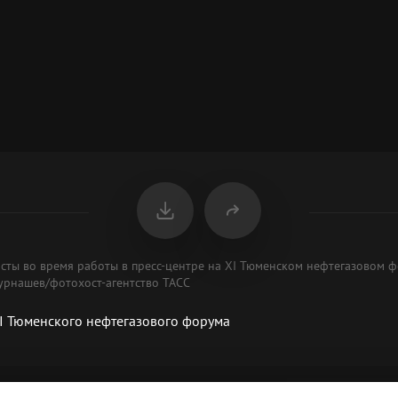
исты во время работы в пресс-центре на XI Тюменском нефтегазовом 
Бурнашев/фотохост-агентство ТАСС
I Тюменского нефтегазового форума