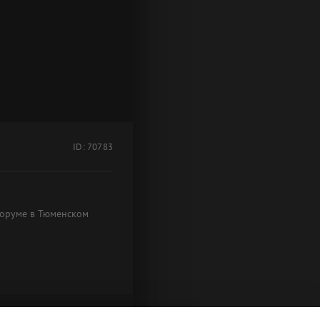
ID: 70783
форуме в Тюменском