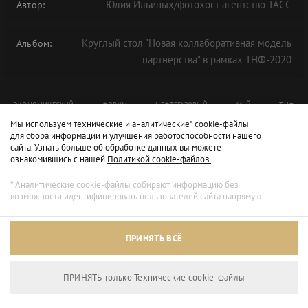
Юлия Ильиных/фотохост-агентство ТАСС
Автор:
Круглый стол "Новая коллаборативная модель
Альбом:
партнерства" в рамках ТНФ-2020
ЭКОНОМИЧЕСКИЙ
ФОРУМ
НЕФТЕГАЗОВЫЙ
11-Й
ТНФ
Мы используем технические и аналитические* cookie-файлы
ТНФ-2020
для сбора информации и улучшения работоспособности нашего
сайта. Узнать больше об обработке данных вы можете
ознакомившись с нашей
Политикой cookie-файлов.
* Аналитические cookie-файлы собирают информацию без
возможности идентифицировать пользователей сайта напрямую.
ПРИНЯТЬ ВСЁ
ПРИНЯТЬ только Технические сookie-файлы