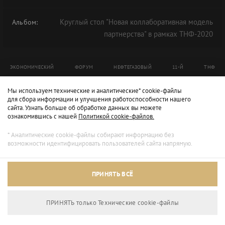
Круглый стол "Новая коллаборативная модель
Альбом:
партнерства" в рамках ТНФ-2020
ЭКОНОМИЧЕСКИЙ
ФОРУМ
НЕФТЕГАЗОВЫЙ
11-Й
ТНФ
ТНФ-2020
Мы используем технические и аналитические* cookie-файлы
для сбора информации и улучшения работоспособности нашего
сайта. Узнать больше об обработке данных вы можете
ознакомившись с нашей
Политикой cookie-файлов.
* Аналитические cookie-файлы собирают информацию без
возможности идентифицировать пользователей сайта напрямую.
ПРИНЯТЬ ВСЁ
ПРИНЯТЬ только Технические сookie-файлы