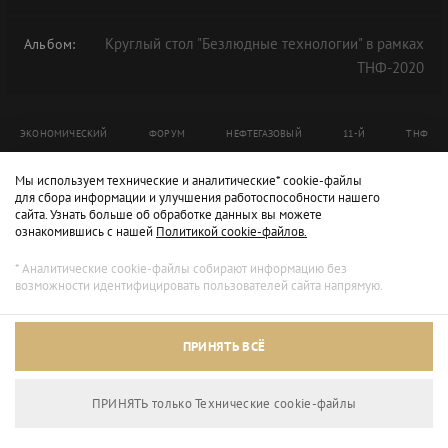
Круглый стол "Безлюдные технологии" в рамках
Альбом:
ТНФ-2020
ЭКОНОМИЧЕСКИЙ
ФОРУМ
НЕФТЕГАЗОВЫЙ
11-Й
ТНФ
ТНФ-2020
Мы используем технические и аналитические* cookie-файлы
для сбора информации и улучшения работоспособности нашего
сайта. Узнать больше об обработке данных вы можете
ознакомившись с нашей
Политикой cookie-файлов.
* Аналитические cookie-файлы собирают информацию без
возможности идентифицировать пользователей сайта напрямую.
ПРИНЯТЬ ВСЁ
ПРИНЯТЬ только Технические сookie-файлы