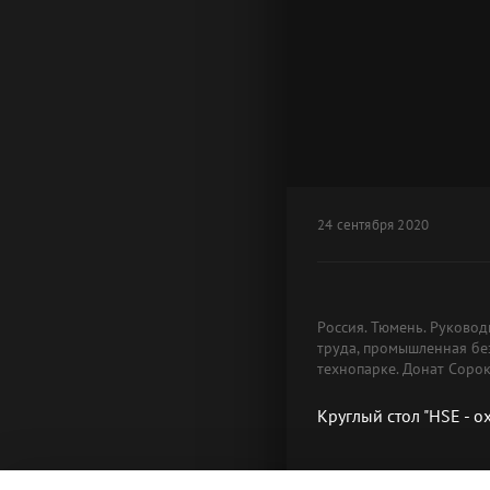
24 сентября 2020
Россия. Тюмень. Руковод
труда, промышленная бе
технопарке. Донат Соро
Круглый стол "HSE - 