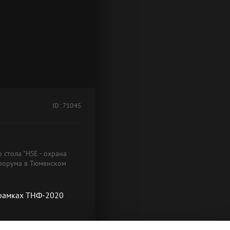
ID: 71045
 стола "HSE - охрана
 форума в Тюменском
в рамках ТНФ-2020