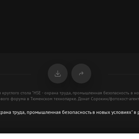
я круглого стола "HSE - охрана труда, промышленная безопасность в н
ового форума в Тюменском технопарке. Донат Сорокин/фотохост-аген
охрана труда, промышленная безопасность в новых условиях" 