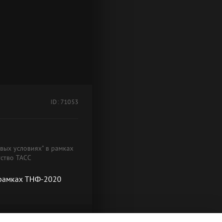
ID: 71053
овых условиях" в рамках
тство ТАСС
в рамках ТНФ-2020