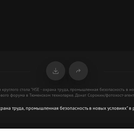
я круглого стола "HSE - охрана труда, промышленная безопасность в н
ового форума в Тюменском технопарке. Донат Сорокин/фотохост-аген
охрана труда, промышленная безопасность в новых условиях" 