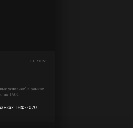
ID: 71061
овых условиях" в рамках
тство ТАСС
в рамках ТНФ-2020