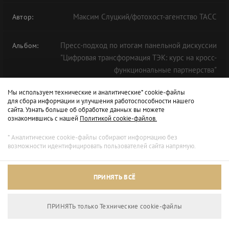
Максим Слуцкий/фотохост-агентство ТАСС
Автор:
Пресс-подход по итогам панельной дискуссии
Альбом:
"Цифровая трансформация ТЭК: курс на кросс-
функциональные партнерства"
Мы используем технические и аналитические* cookie-файлы
для сбора информации и улучшения работоспособности нашего
ЭКОНОМИЧЕСКИЙ
ФОРУМ
НЕФТЕГАЗОВЫЙ
11-Й
ТНФ
сайта. Узнать больше об обработке данных вы можете
ознакомившись с нашей
Политикой cookie-файлов.
ТНФ-2020
* Аналитические cookie-файлы собирают информацию без
возможности идентифицировать пользователей сайта напрямую.
ПРИНЯТЬ ВСЁ
ПРИНЯТЬ только Технические сookie-файлы