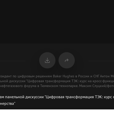
резидент по цифровым решениям Baker Hughes в России и СНГ Антон М
льной дискуссии "Цифровая трансформация ТЭК: курс на кросс-функц
 нефтегазового форума в Тюменском технопарке. Максим Слуцкий/фото
ам панельной дискуссии "Цифровая трансформация ТЭК: курс н
нерства"