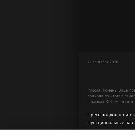
24 сентября 2020
Россия. Тюмень. Вице-п
подхода по итогам пане
в рамках XI Тюменского
Пресс-подход по итог
функциональные парт