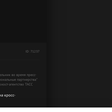
ID: 71237
ельник во время пресс-
иональные партнерства"
хост-агентство ТАСС
а кросс-