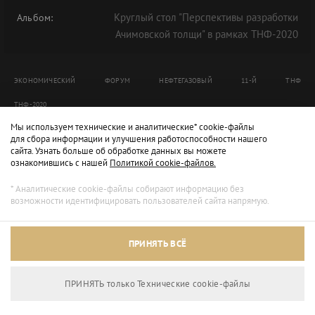
Круглый стол "Перспективы разработки
Альбом:
Ачимовской толщи" в рамках ТНФ-2020
ЭКОНОМИЧЕСКИЙ
ФОРУМ
НЕФТЕГАЗОВЫЙ
11-Й
ТНФ
ТНФ-2020
Мы используем технические и аналитические* cookie-файлы
для сбора информации и улучшения работоспособности нашего
сайта. Узнать больше об обработке данных вы можете
ознакомившись с нашей
Политикой cookie-файлов.
* Аналитические cookie-файлы собирают информацию без
возможности идентифицировать пользователей сайта напрямую.
ПРИНЯТЬ ВСЁ
ПРИНЯТЬ только Технические сookie-файлы